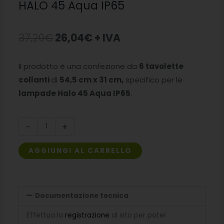
HALO 45 Aqua IP65
Il
Il
37,20
€
26,04
€
+ IVA
prezzo
prezzo
Il prodotto è una confezione da
6 tavolette
originale
attuale
collanti
di
54,5 cm x 31 cm
,
specifico per le
era:
è:
lampade Halo 45 Aqua IP65
.
37,20€.
26,04€.
Carta
-
+
collante
lampada
AGGIUNGI AL CARRELLO
UV
HALO
45
Documentazione tecnica
Aqua
IP65
Effettua la
registrazione
al sito per poter
quantità