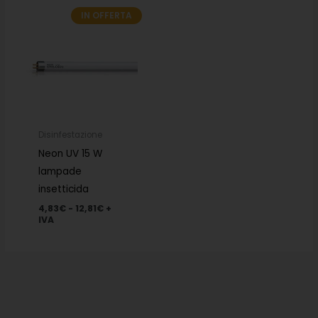
IN OFFERTA
Fascia
di
prezzo:
da
4,83€
a
12,81€
Disinfestazione
Neon UV 15 W
lampade
insetticida
4,83
€
-
12,81
€
+
IVA