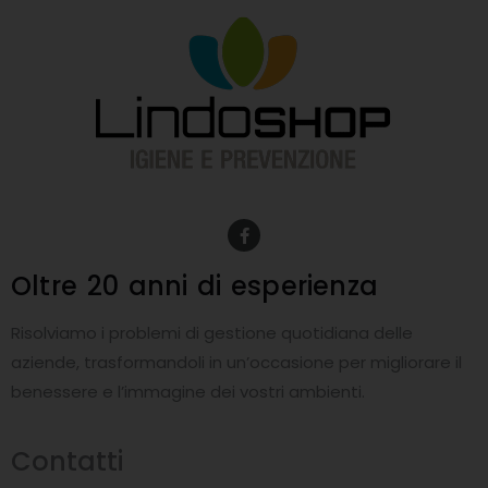
F
a
c
e
Oltre 20 anni
di esperienza
b
o
o
Risolviamo i problemi di gestione quotidiana delle
k
-
aziende, trasformandoli in un’occasione per migliorare il
f
benessere e l’immagine dei vostri ambienti.
Contatti