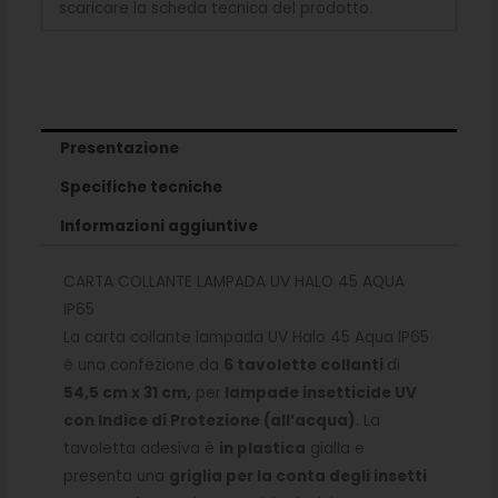
scaricare la scheda tecnica del prodotto.
Presentazione
Specifiche tecniche
Informazioni aggiuntive
CARTA COLLANTE LAMPADA UV HALO 45 AQUA
IP65
La carta collante lampada UV Halo 45 Aqua IP65
è una confezione da
6 tavolette collanti
di
54,5 cm x 31 cm,
per
lampade insetticide UV
con Indice di Protezione (all’acqua)
. La
tavoletta adesiva è
in plastica
gialla e
presenta una
griglia per la conta degli insetti