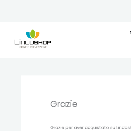
Vai
al
contenuto
Grazie
Grazie per aver acquistato su Lindos