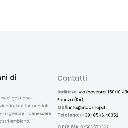
nni
di
Contatti
a
Indirizzo
:
Via Proventa, 150/10 48
emi di gestione
Faenza (RA)
aziende, trasformandoli
Mail
:
info@lindoshop.it
r migliorare il benessere
Telefono
:
(+39) 0546 46352
ostri ambienti.
C.F/P.IVA
: 02566570392