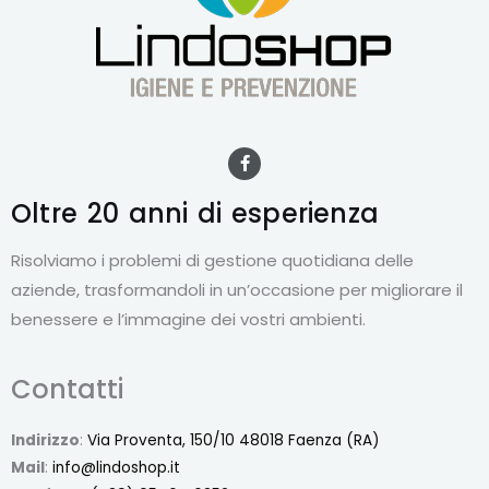
F
a
c
e
Oltre 20 anni
di esperienza
b
o
o
Risolviamo i problemi di gestione quotidiana delle
k
-
aziende, trasformandoli in un’occasione per migliorare il
f
benessere e l’immagine dei vostri ambienti.
Contatti
Indirizzo
:
Via Proventa, 150/10 48018 Faenza (RA)
Mail
:
info@lindoshop.it