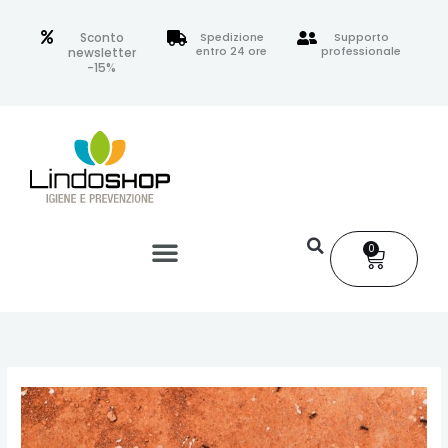
Vai
al
Sconto
Spedizione
Supporto
entro 24 ore
professionale
newsletter
contenuto
-15%
0
Carrell